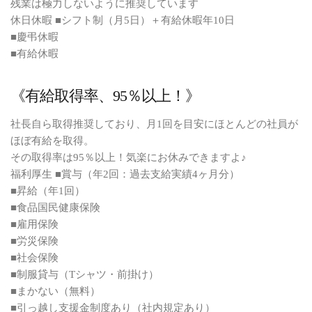
残業は極力しないように推奨しています
休日休暇 ■シフト制（月5日）＋有給休暇年10日
■慶弔休暇
■有給休暇
《有給取得率、95％以上！》
社長自ら取得推奨しており、月1回を目安にほとんどの社員が
ほぼ有給を取得。
その取得率は95％以上！気楽にお休みできますよ♪
福利厚生 ■賞与（年2回：過去支給実績4ヶ月分）
■昇給（年1回）
■食品国民健康保険
■雇用保険
■労災保険
■社会保険
■制服貸与（Tシャツ・前掛け）
■まかない（無料）
■引っ越し支援金制度あり（社内規定あり）