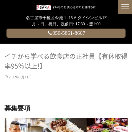
名古屋市千種区今池１-15-6 ダイシンビル1F
月～日、祝日、祝前日: 17:30～翌1:00
050-5861-8667
イチから学べる飲食店の正社員【有休取得
率95％以上!】
2022年3月11日
募集要項